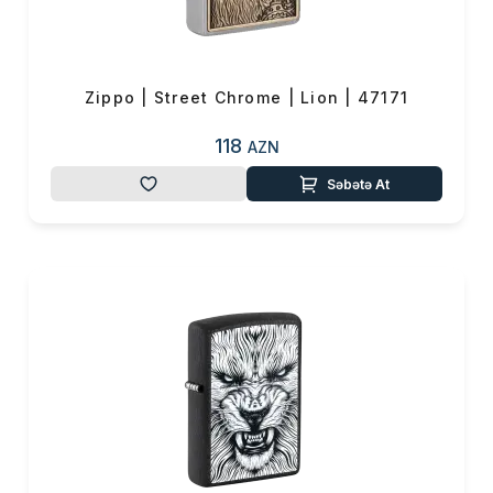
0 ₼
Məhsul toplam
(0)
Endirim
0 ₼
Zippo | Street Chrome | Lion | 47171
Çatdırılma
0 ₼
118
AZN
OK
Səbətə At
Yekun məbləğ
0 ₼
Sifarişi rəsmiləşdir
Alış-verişə davam et