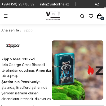
+994 (50) 257 80 39
info@vmfonline.az
|
AZ
0
Ana səhifə
Zippo
Zippo
əsası
1932-ci
ildə
George Grant Blaisdell
tərəfindən qoyulmuş
Amerika
Birləşmiş
Ştatlarının
Pensilvaniya
ştatında, Bradford şəhərində
yenidən istifadə olunan
alışqanların istehsalı, dizaynı və
satışı ilə məşğuldur. Minlərlə