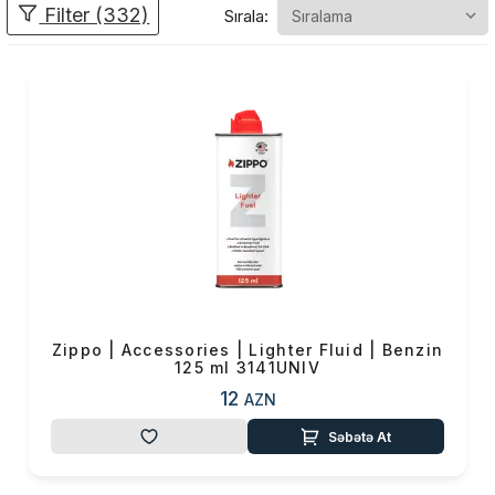
Filter (332)
Sırala:
müxtəlif dizaynda istehsal
olunmuş alışqanlar onilliklər
ərzində Amerikanın simvoluna
çevrilmiş məhsullardan
biridir.
Zippo
alışqanları
yüzlərlə
filmdə kino qəhrəmanlarının
alışqanı
kimi
göstərilib.
Zippo-nu
məşhurluğa
aparan yol isə
2-
ci Dünya Müharibəsində
Amerika Ordusunun
Zippodan istifadə etməsi
olub.
Zippo | Accessories | Lighter Fluid | Benzin
125 ml 3141UNIV
12
AZN
Səbətə At