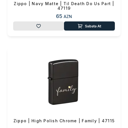
Zippo | Navy Matte | Til Death Do Us Part |
47119
65
AZN
Səbətə At
Zippo | High Polish Chrome | Family | 47115