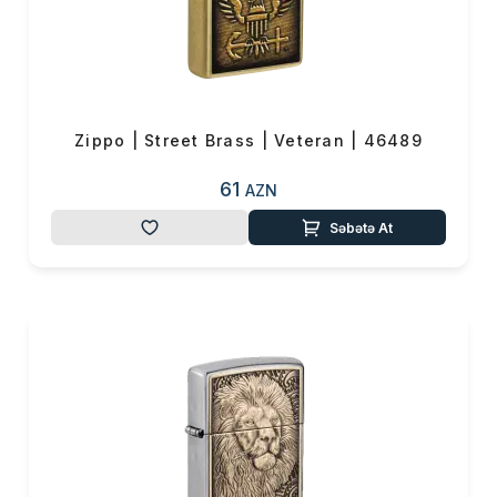
Zippo | Street Brass | Veteran | 46489
61
AZN
Səbətə At
Məhsul(lar) səbətə əlavə edildi
Sifarişin detalları