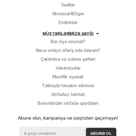
Saatlar
Aksesuar&Digər
Endirimlər
MÜŞTƏRİLƏRİMİZƏ QAYĞI
Bizi niyə seçməli?
Necə onlayn sifariş edə bilərəm?
Çatdırılma və ödəmə şərtləri
Vakansiyalar
Məxfilik siyasəti
Tətbiqdə hesabın silinməsi
İsti̇fadəçi̇ təli̇mati
Bonuslardan i̇sti̇fadə qaydalari
Abunə olun, kampaniya və sürprizləri qaçırmayın!