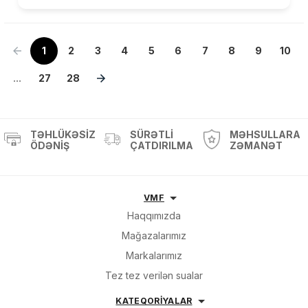
1
2
3
4
5
6
7
8
9
10
...
27
28
TƏHLÜKƏSIZ
SÜRƏTLI
MƏHSULLARA
ÖDƏNIŞ
ÇATDIRILMA
ZƏMANƏT
VMF
Haqqımızda
Mağazalarımız
Markalarımız
Tez tez verilən sualar
KATEQORİYALAR