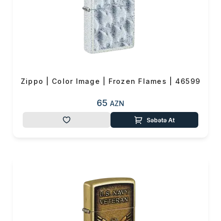
Zippo | Color Image | Frozen Flames | 46599
65
AZN
Səbətə At