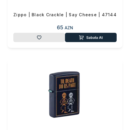
Zippo | Black Crackle | Say Cheese | 47144
65
AZN
Səbətə At