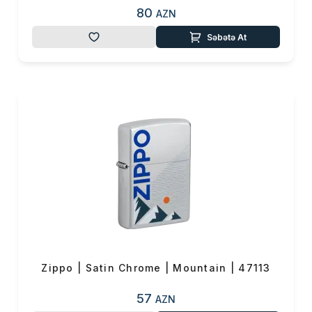
80
AZN
Səbətə At
Zippo | Satin Chrome | Mountain | 47113
57
AZN