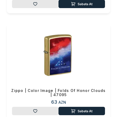
Səbətə At
Zippo | Color Image | Folds Of Honor Clouds
| 47095
63
AZN
Səbətə At