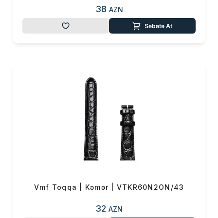
38
AZN
Səbətə At
Vmf Toqqa | Kəmər | VTKR60N2ON/43
32
AZN