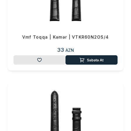
Vmf Toqqa | Kəmər | VTKR60N2OS/4
33
AZN
Səbətə At
Məhsul(lar) səbətə əlavə edildi
Sifarişin detalları