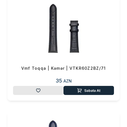
Vmf Toqqa | Kəmər | VTKR60Z2BZ/71
35
AZN
Səbətə At