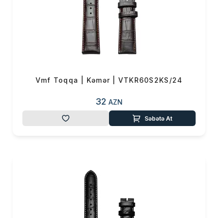
Vmf Toqqa | Kəmər | VTKR60S2KS/24
32
AZN
Səbətə At