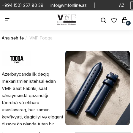
+994 (50) 257 80 39
info@vmfonline.az
|
AZ
0
Ana səhifə
VMF Toqqa
Azərbaycanda ilk dəqiq
mexanizmlər istehsal edən
VMF Saat Fabriki, saat
sənayesində qazandığı
təcrübə və etibara
əsaslanaraq, hər zaman
keyfiyyəti, dəqiqliyi və eleqant
dizaynı ön planda tutan bir
brend olaraq fəaliyyət göstərir.