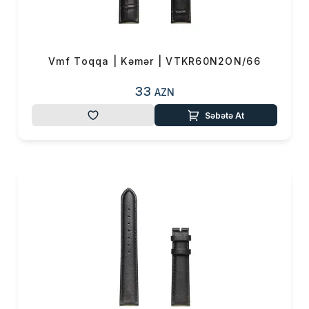
0 ₼
Məhsul toplam
(0)
Endirim
0 ₼
Vmf Toqqa | Kəmər | VTKR60N2ON/66
Çatdırılma
0 ₼
33
AZN
OK
Səbətə At
Yekun məbləğ
0 ₼
Sifarişi rəsmiləşdir
Alış-verişə davam et