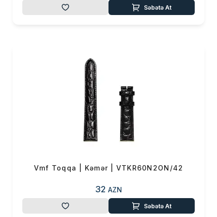
Səbətə At
Vmf Toqqa | Kəmər | VTKR60N2ON/42
32
AZN
Səbətə At