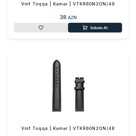
Vmf Toqqa | Kəmər | VTKR60N2ON/49
38
AZN
Səbətə At
Vmf Toqqa | Kəmər | VTKR60N2ON/48