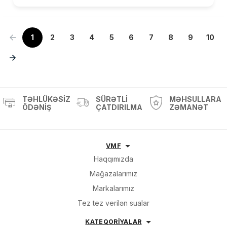
1
2
3
4
5
6
7
8
9
10
TƏHLÜKƏSIZ
SÜRƏTLI
MƏHSULLARA
ÖDƏNIŞ
ÇATDIRILMA
ZƏMANƏT
VMF
Haqqımızda
Mağazalarımız
Markalarımız
Tez tez verilən sualar
KATEQORİYALAR