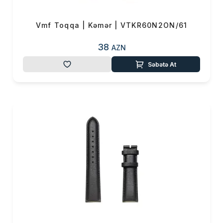
Vmf Toqqa | Kəmər | VTKR60N2ON/61
38
AZN
Səbətə At