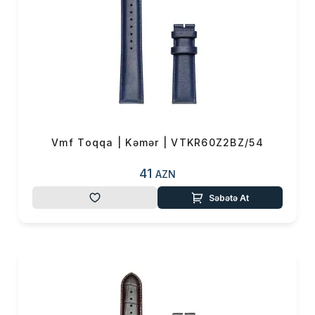
Vmf Toqqa | Kəmər | VTKR60Z2BZ/54
41
AZN
Səbətə At