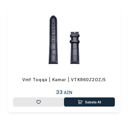
formalaşdırılmış aksessuar
brendidir.
Toqqa kəmərləri premium
keyfiyyəti, rahatlığı və eleqant
görünüşü bir araya gətirir. Hər
bir kəmər yüksək keyfiyyətli
materiallardan, təbii dəridən və
paslanmayan poladdan
hazırlanmış bəndlərdən istehsal
olunur, bununla da
uzunömürlülük və davamlılıq
təmin edilir.
Vmf Toqqa | Kəmər | VTKR60Z2OZ/5
İstər gündəlik tərzinizdə,
33
AZN
istərsə də klassik
kombinlərinizdə
Toqqa
Səbətə At
aksessuarları
hər bir saat
üçün ideal və mükəmməl
tamamlayıcı seçimdir.