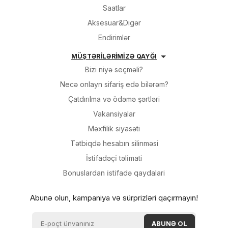
Saatlar
Aksesuar&Digər
Endirimlər
MÜŞTƏRİLƏRİMİZƏ QAYĞI
Bizi niyə seçməli?
Necə onlayn sifariş edə bilərəm?
Çatdırılma və ödəmə şərtləri
Vakansiyalar
Məxfilik siyasəti
Tətbiqdə hesabın silinməsi
İsti̇fadəçi̇ təli̇mati
Bonuslardan i̇sti̇fadə qaydalari
Abunə olun, kampaniya və sürprizləri qaçırmayın!