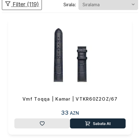
Filter (119)
Sırala:
Məqsədimiz incə sənətkarlığı
müasir innovasiyalarla
birləşdirərək hər bir
məhsulumuzda yüksək
standartları qorumaqdır.
Bu dəyərləri saat aksessuarları
dünyasına daşımaq məqsədilə
yaratdığımız
Toqqa
brendi,
VMF-in fəlsəfəsindən
ilhamlanaraq fərqli zövq və
tərzə malik insanlar üçün yeni
imkanlar təqdim edir.
Vmf Toqqa | Kəmər | VTKR60Z2OZ/67
Toqqa — VMF Natural
Frequencies-in yüksək
33
AZN
keyfiyyət və incə
Səbətə At
sənətkarlıq prinsiplərinə
sadiq qalaraq