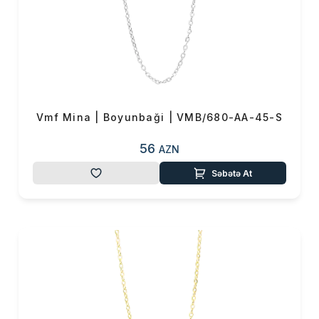
Vmf Mina | Boyunbaği | VMB/680-AA-45-S
56
AZN
Səbətə At