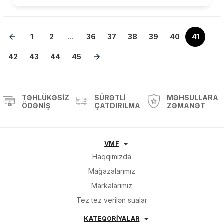
1
2
...
36
37
38
39
40
41
42
43
44
45
TƏHLÜKƏSIZ
SÜRƏTLI
MƏHSULLARA
ÖDƏNIŞ
ÇATDIRILMA
ZƏMANƏT
VMF
Haqqımızda
Mağazalarımız
Markalarımız
Tez tez verilən sualar
KATEQORİYALAR