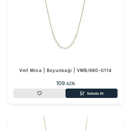
Vmf Mina | Boyunbaği | VMB/680-G114
109
AZN
Səbətə At