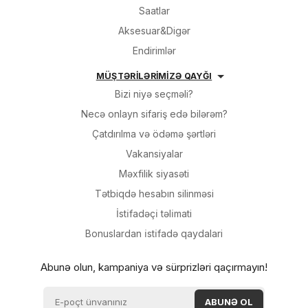
Saatlar
Aksesuar&Digər
Endirimlər
MÜŞTƏRİLƏRİMİZƏ QAYĞI
Bizi niyə seçməli?
Necə onlayn sifariş edə bilərəm?
Çatdırılma və ödəmə şərtləri
Vakansiyalar
Məxfilik siyasəti
Tətbiqdə hesabın silinməsi
İsti̇fadəçi̇ təli̇mati
Bonuslardan i̇sti̇fadə qaydalari
Abunə olun, kampaniya və sürprizləri qaçırmayın!