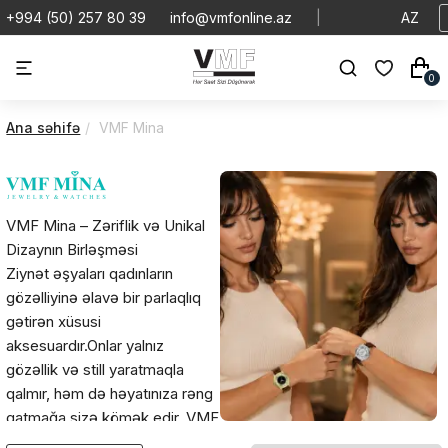
+994 (50) 257 80 39
info@vmfonline.az
|
AZ
0
Ana səhifə
VMF Mina
VMF Mina – Zəriflik və Unikal
Dizaynın Birləşməsi
Ziynət əşyaları qadınların
gözəlliyinə əlavə bir parlaqlıq
gətirən xüsusi
aksesuardır.Onlar yalnız
gözəllik və still yaratmaqla
qalmır, həm də həyatınıza rəng
qatmağa sizə kömək edir. VMF
Mina ziynət əşyaları bu sahədə