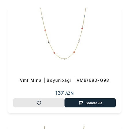
və sevdiklərinizə hədiyyə
vermək istəyirsinizsə, bu
brendin məhsulları əla
seçimdir.Onlar hər qadının
zövqünü oxşayacaq və uzun
müddət xatirələrdə
qalacaq.Sizdə bu ziynət
əşyaları ilə öz fərqliliyinizi
göstərə bilərsiniz.
Vmf Mina | Boyunbaği | VMB/680-G98
137
AZN
Səbətə At