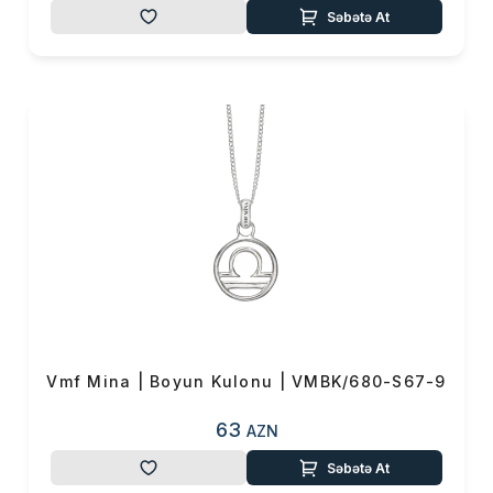
Səbətə At
Vmf Mina | Boyun Kulonu | VMBK/680-S67-9
63
AZN
Səbətə At