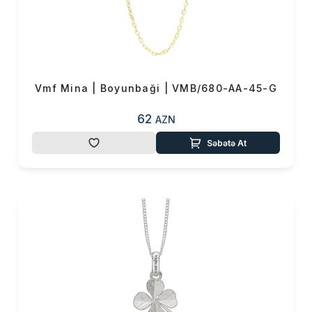
Vmf Mina | Boyunbaği | VMB/680-AA-45-G
62
AZN
Səbətə At
Məhsul(lar) səbətə əlavə edildi
Sifarişin detalları