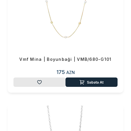
Vmf Mina | Boyunbaği | VMB/680-G101
175
AZN
Səbətə At