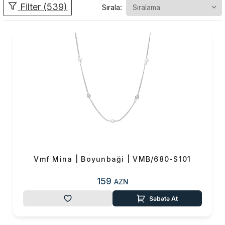
Filter (539)
Sırala:
özünəməxsus yeri olan bir
brenddir.Bu brendin məhsulları
öz unikal dizaynları və
mükəmməl işlənməsi ilə
fərqlənir. VMF Mina geniş
məhsul çeşidi ilə müştərilərinə
xidmət edir. Buraya sırğalar,
boyunbağılar, qolbaqlar, üzük
və həmçinin xüsusi dizayna
malik göz oxşayan şarmlar
daxildir.VMF Mina
aksesuarlarından həm gündəlik
istifadə üçün həm də özəl
Vmf Mina | Boyunbaği | VMB/680-S101
günlərdə geyimlərinizi
tamamlamaq üçün istifadə edə
159
AZN
bilərsiniz.VMF Mina ziynət
Səbətə At
əşyaları həmdə mükəmməl
hədiyyə seçimidir.Yaxınlarınıza