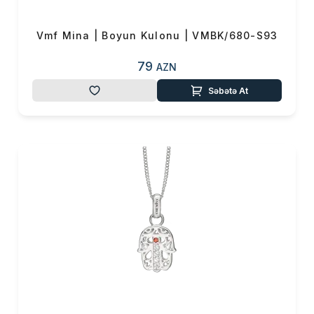
Vmf Mina | Boyun Kulonu | VMBK/680-S93
79
AZN
Səbətə At