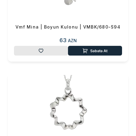
0 ₼
Məhsul toplam
(0)
Endirim
0 ₼
Vmf Mina | Boyun Kulonu | VMBK/680-S94
Çatdırılma
0 ₼
63
AZN
OK
Səbətə At
Yekun məbləğ
0 ₼
Sifarişi rəsmiləşdir
Alış-verişə davam et