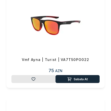
Vmf Ayna | Turi̇st | VA7T50PO022
75
AZN
Səbətə At