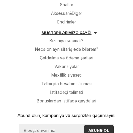
Saatlar
Aksesuar&Digər
Endirimlər
MÜŞTƏRİLƏRİMİZƏ QAYĞI
Bizi niyə seçməli?
Necə onlayn sifariş edə bilərəm?
Çatdırılma və ödəmə şərtləri
Vakansiyalar
Məxfilik siyasəti
Tətbiqdə hesabın silinməsi
İsti̇fadəçi̇ təli̇mati
Bonuslardan i̇sti̇fadə qaydalari
Abunə olun, kampaniya və sürprizləri qaçırmayın!