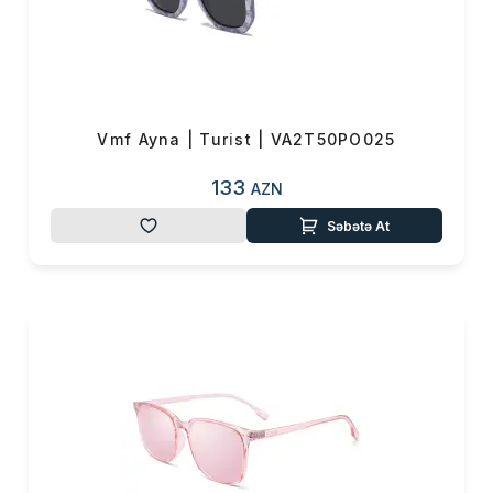
Vmf Ayna | Turi̇st | VA2T50PO025
133
AZN
Səbətə At
Məhsul(lar) səbətə əlavə edildi
Sifarişin detalları