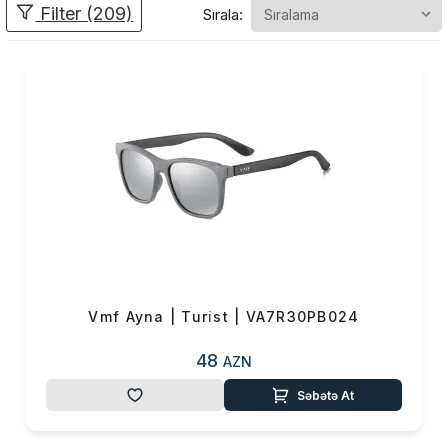
Filter (209)
Sırala:
tərəfindən yaradılmışdır.
Brendin ticarət nişanı
VMF
və
AYNA
ifadələrinin
birləşməsindən ibarətdir.
Burada “VMF” 1997-ci ildə
Vahid Mustafayev tərəfindən
yaradılan şirkətin adını ifadə
edir. “AYNA” isə Azərbaycan
dilində “şüşə” və “güzgü”
mənalarını daşıyır və brendin
eynək konsepsiyasını
simvolizə edir.
Vmf Ayna | Turi̇st | VA7R30PB024
48
AZN
Səbətə At