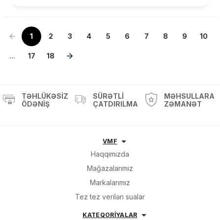
1
2
3
4
5
6
7
8
9
10
...
17
18
TƏHLÜKƏSIZ
SÜRƏTLI
MƏHSULLARA
ÖDƏNIŞ
ÇATDIRILMA
ZƏMANƏT
VMF
Haqqımızda
Mağazalarımız
Markalarımız
Tez tez verilən sualar
KATEQORİYALAR