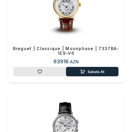
Breguet | Classique | Moonphase | 7337BA-
1E9-V6
93916
AZN
Səbətə At
Məhsul(lar) səbətə əlavə edildi
Sifarişin detalları
0 ₼