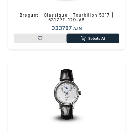
Breguet | Classique | Tourbillon 5317 |
5317PT-129-V6
333787
AZN
Səbətə At