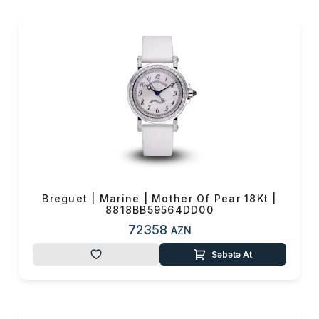
Bonapate
-
a
Breguet
saatı hədiyyə
edilmişdir.
Breguet | Marine | Mother Of Pear 18Kt |
8818BB59564DD00
72358
AZN
Səbətə At