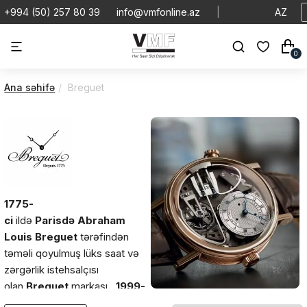
+994 (50) 257 80 39
info@vmfonline.az
|
AZ
0
Ana səhifə
Breguet
1775-
ci
ildə
Parisdə
Abraham
Louis Breguet
tərəfindən
təməli qoyulmuş lüks saat və
zərgərlik istehsalçısı
olan
Breguet
markası,
1999-
cu
ildən
İsveçrənin Swatch