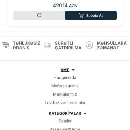
42014
AZN
Səbətə At
TƏHLÜKƏSIZ
SÜRƏTLI
MƏHSULLARA
ÖDƏNIŞ
ÇATDIRILMA
ZƏMANƏT
VMF
Haqqımızda
Mağazalarımız
Markalarımız
Tez tez verilən sualar
KATEQORİYALAR
Saatlar
Aksesuar&Digər