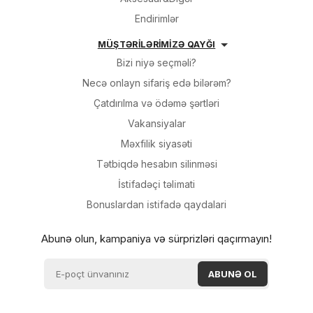
Endirimlər
MÜŞTƏRİLƏRİMİZƏ QAYĞI
Bizi niyə seçməli?
Necə onlayn sifariş edə bilərəm?
Çatdırılma və ödəmə şərtləri
Vakansiyalar
Məxfilik siyasəti
Tətbiqdə hesabın silinməsi
İsti̇fadəçi̇ təli̇mati
Bonuslardan i̇sti̇fadə qaydalari
Abunə olun, kampaniya və sürprizləri qaçırmayın!