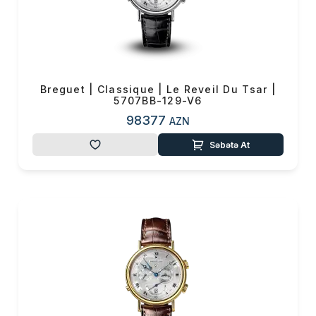
Məhsul toplam
(0)
Endirim
0 ₼
Çatdırılma
0 ₼
Breguet | Classique | Le Reveil Du Tsar |
OK
5707BB-129-V6
Yekun məbləğ
0 ₼
98377
AZN
Sifarişi rəsmiləşdir
Səbətə At
Alış-verişə davam et